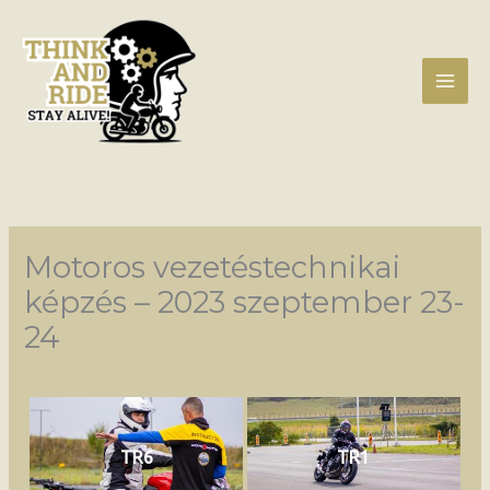
Skip
to
content
Motoros vezetéstechnikai
képzés – 2023 szeptember 23-
24
TR6
TR1