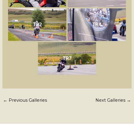
TR2
TR4
TR7
←
Previous Galleries
Next Galleries
→