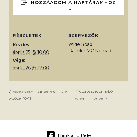
HOZZÁADOM A NAPTÁRAMHOZ
RÉSZLETEK
SZERVEZŐK
Wide Road
Kezdés:
Daimler MC Nomads
április 25 @ 10:00
Vége:
április 26 @ 17:00
Motoros szezonnyitó
Vezetéstechnikai képzés – 2025
október 18-19
felvonulás – 2026
Think and Ride