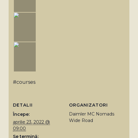
#courses
DETALII
ORGANIZATORI
Daimler MC Nomads
Începe:
Wide Road
aprilie 23, 2022 @
09:00
Se termină: