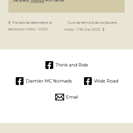
Sânpaul
,
Mures
Romania
Curs de tehnică de conducere
Parada de deschidere al
sezonului moto – 2022
moto – 7-8 mai 2022
Think and Ride
Daimler MC Nomads
Wide Road
Email