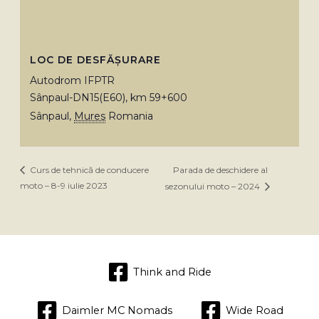
LOC DE DESFĂȘURARE
Autodrom IFPTR
Sânpaul-DN15(E60), km 59+600
Sânpaul
,
Mures
Romania
Parada de deschidere al
Curs de tehnică de conducere
moto – 8-9 iulie 2023
sezonului moto – 2024
Think and Ride
Daimler MC Nomads
Wide Road