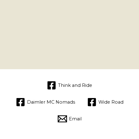
Think and Ride
Daimler MC Nomads
Wide Road
Email