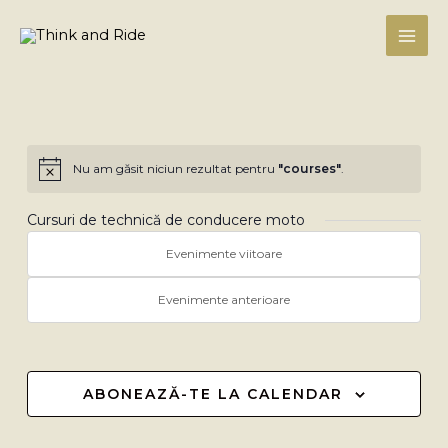
Skip
to
content
Nu am găsit niciun rezultat pentru
"courses"
.
Notificare
Cursuri de technică de conducere moto
Evenimente viitoare
Evenimente anterioare
ABONEAZĂ-TE LA CALENDAR