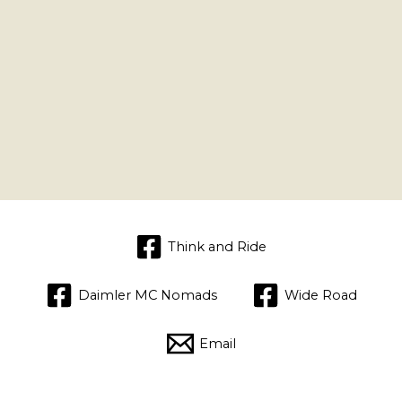
Think and Ride
Daimler MC Nomads
Wide Road
Email