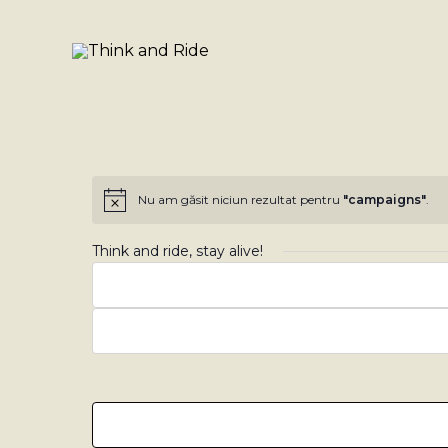
Skip
to
content
Nu am găsit niciun rezultat pentru
"campaigns"
.
Notificare
Think and ride, stay alive!