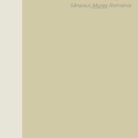
Sânpaul
,
Mures
Romania