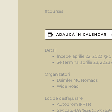
#courses
ADAUGĂ ÎN CALENDAR
Detalii
Începe:
aprilie 22, 2023 @ 
Se termină:
aprilie 23, 2023
Organizatori
Daimler MC Nomads
Wide Road
Loc de desfășurare
Autodrom IFPTR
Sânpaul-DN15(E60), km 59